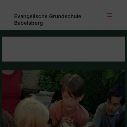
Zum
Inhalt
Evangelische Grundschule
springen
Main
Babelsberg
Menu