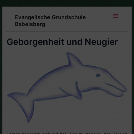
Zum
Inhalt
Evangelische Grundschule
springen
Main
Babelsberg
Menu
Geborgenheit und Neugier