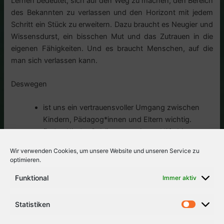
Lernen bedeutet, sich auf den Weg zu machen, den Bereich
des Bekannten zu verlassen und den Horizont mit jedem
Schritt ein Stück zu erweitern. Dazu braucht es Neugier und
Wissensdurst, ein bisschen Mut und das Zutrauen in die
eigenen Fähigkeiten. Und es braucht Menschen, auf die
man sich verlassen kann.
Deswegen
ist uns ein vertrauensvoller Umgang zwischen
Kindern, Pädagog*innen und Eltern wichtig.
finden Kinder Gehör, wenn sie um Hilfe bitten.
lernen Kinder, sich gegenseitig zu unterstützen.
Wir verwenden Cookies, um unsere Website und unseren Service zu
ist es uns wichtig, Kindern die Zeit und
optimieren.
Unterstützung zu geben, die sie zum Lernen
Funktional
Immer aktiv
brauchen.
hat jede Lerngruppe zwei Pädagog*innen als
verlässliche Ansprechpartner*innen und
Statistiken
Lernbegleiter*innen.