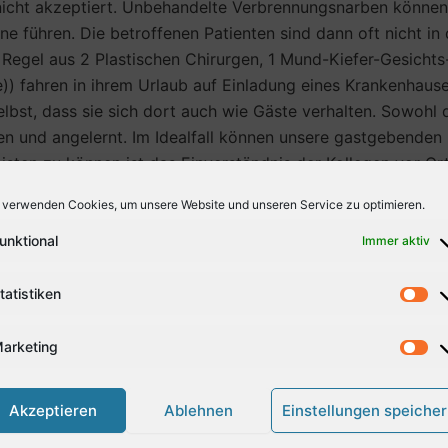
nicht akzeptiert. Unbehandelte Verbrennungsnarben können
führen. Die betroffenen Patienten sind dann oft nicht in d
 Regel aus 2 Plastischen Chirurgen, 1 Mund-Kiefer-Gesicht
)) fahren in ihrem Urlaub auf Einladung eines Krankenhaus
elbst, dass sie sich dort auch wie Gäste verhalten. Sowohl d
n und angelernt. Im Idealfall können unsere gastgebenden 
eisten zu können ist das Einverständnis der Kollegen vor 
nseinsatzes von meist nur zwei Wochen möglichst vielen Pat
 verwenden Cookies, um unsere Website und unseren Service zu optimieren.
ine Vorauswahl von Patienten, die sie uns dann am Ankunft
ss solche Patienten operiert werden, die sich eine Behandl
unktional
Immer aktiv
rationen durchgeführt. Die Kosten für einen Einsatz belauf
 bis 125,00 €.
tatistiken
ieners/ Pantlen
arketing
Akzeptieren
Ablehnen
Einstellungen speiche