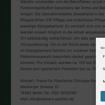
Mächte verstanden und die Betroffenen sozial 
Funktionseinbußen besonders der Arme und Beine 
sorgen. Die Operationsteams (bestehend in der
Pflegekräften (OP-Pflege und Anästhesie-Pflege
jeweilige Gastgeberland. Es versteht sich von s
werden soweit möglich in die Arbeit eingebunde
Ort selbständig weiterführen. Um dies gewährl
Vorraussetzung. Um in der Kürze eines Operatio
Wir
im Gastgeberland bereits vor unserem Kommen e
Patientenauswahl besonders darauf geachtet, da
F
könnten. Pro Einsatz werden ca. 120 bis 150 Ope
Kosten pro operiertem Patienten bei ca. 100,00
S
Kontakt: Praxis für Plastische Chirurgie Dres. W
M
Marburger Strasse 12
14482 Berlin Tel.: 030 30100191
Mail: info@wieners-pantlen.de