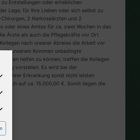
 zu Entstellungen oder erheblichen
er Lage, für Ihre Lieben oder sich selbst zu
s-Chirurgen, 2 Narkoseärzten und 2
es oder eines Amtes für ca. zwei Wochen in das
ie Ärzte als auch die Pflegekräfte vor Ort
Kollegen nach unserer Abreise die Arbeit vor
Ort mit unserem Kommen unbedingte
ienten helfen zu können, treffen die Kollegen
stag vorstellen. Es wird bei der
ung ihrer Erkrankung sonst nicht leisten
en sich auf ca. 15.000,00 €. Somit liegen die
rn