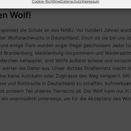
Cookie-Richtlinie
Datenschutz
Impressum
n Wolf!
spendet die Schule an den NABU. Vor hundert Jahren wurden
er Wolfsnachwuchs in Deutschland. Doch ob sie bei uns übe
nd einige Tiere wurden sogar illegal geschossen! Jeder tot
und Brandenburg, Mecklenburg-Vorpommern und Niedersachs
 Märchen behauptet, sind Wölfe äußerst scheue und vorsich
und werten die Daten aus. Unser dichtes Straßennetz macht d
abei keine Autobahn oder Zugtrasse den Weg versperrt. Mi
se und Rothirsche in Deutschland zu schaffen. Aufmerksam
d sondern Teil unseres Tierreichs ist. Der Wolf kann nur i
nd wir unermüdlich unterwegs, um für die Akzeptanz des Wol