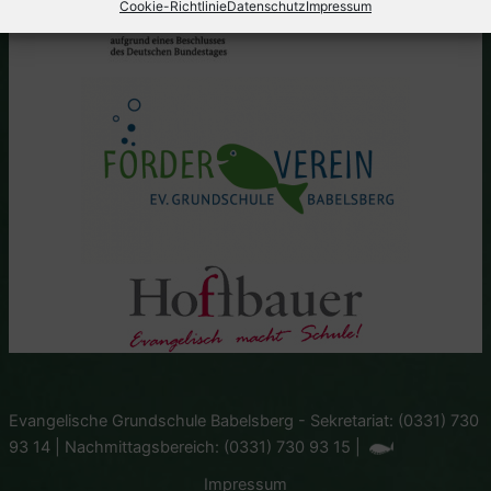
Cookie-Richtlinie
Datenschutz
Impressum
Evangelische Grundschule Babelsberg - Sekretariat: (0331) 730
93 14 | Nachmittagsbereich: (0331) 730 93 15 |
Impressum