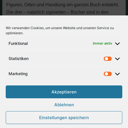
Figuren, Orten und Handlung ein ganzes Buch entsteht.
Die drei – natürlich signierten – Bücher sind in den
Klassenbibliotheken zu finden und dürfen gern
ausgeliehen werden

.
Wir verwenden Cookies, um unsere Website und unseren Service zu
optimieren.
Funktional
Immer aktiv
Statistiken
Marketing
Akzeptieren
Ablehnen
Einstellungen speichern