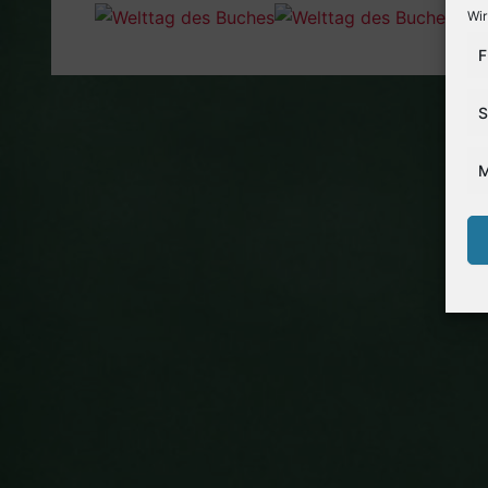
Wir
F
S
M