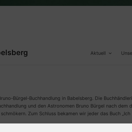
belsberg
Aktuell
Unse
runo-Bürgel-Buchhandlung in Babelsberg. Die Buchhändleri
 Buchhandlung und den Astronomen Bruno Bürgel nach dem 
 schmökern. Zum Schluss bekamen wir jeder das Buch „Ich s