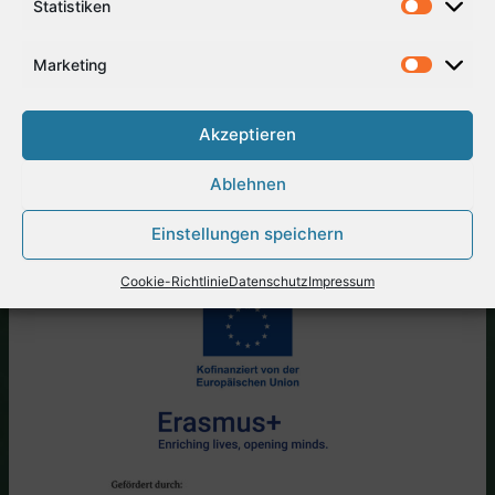
Statistiken
der in Klasse fünf einsetzende Fachunterricht zu
berücksichtigen sind. Es ist uns wichtig, dass die in
Marketing
den ersten drei Jahren gelernten selbstständigen
Arbeitsmethoden weitergeführt werden und weiterhin
jedes Kind auf seinem individuellen Lernweg
Akzeptieren
bestmöglich begleitet, gefördert und unterstützt wird.
Ablehnen
Einstellungen speichern
Cookie-Richtlinie
Datenschutz
Impressum