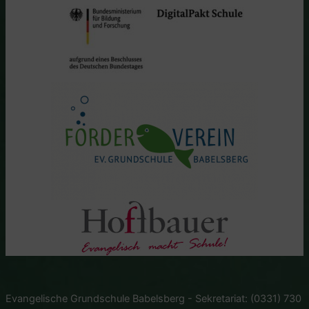
Evangelische Grundschule Babelsberg - Sekretariat: (0331) 730