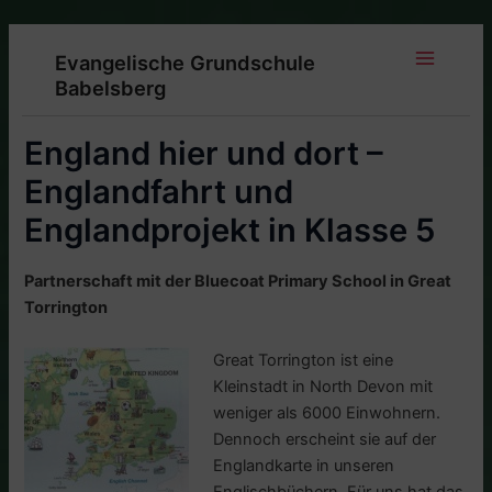
Zum
Inhalt
Evangelische Grundschule
springen
Main
Babelsberg
Menu
England hier und dort –
Englandfahrt und
Englandprojekt in Klasse 5
Partnerschaft mit der Bluecoat Primary School in Great
Torrington
Great Torrington ist eine
Kleinstadt in North Devon mit
weniger als 6000 Einwohnern.
Dennoch erscheint sie auf der
Englandkarte in unseren
Englischbüchern. Für uns hat das