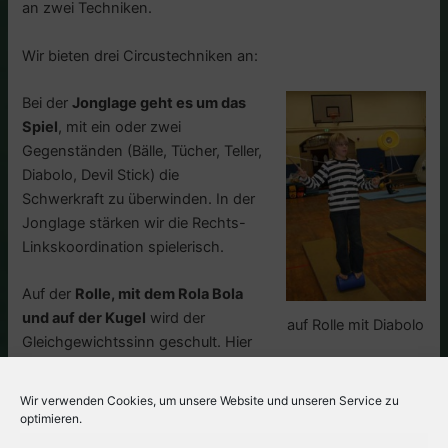
an zwei Techniken.
Wir bieten drei Circustechniken an:
Bei der
Jonglage geht es um das
Spiel
, mit ein oder zwei
Gegenständen (Bälle, Tücher, Teller,
Diabolo, Devil Stick) die
Schwerkraft zu überwinden. In der
Jonglage stärken wir die Rechts-
Linkskoordination spielerisch.
Auf der
Rolle, mit dem Rola Bola
und auf der Kugel
wird der
auf Rolle mit Diabolo
Gleichgewichtssinn geschult. Hier
finden die Kinder ihre eigene Mitte
und können spielerisch innere Unruhe abbauen.
Wir verwenden Cookies, um unsere Website und unseren Service zu
optimieren.