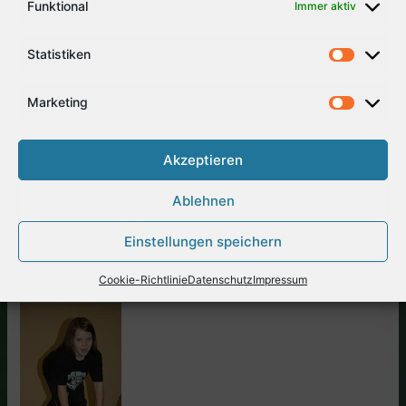
Funktional
Immer aktiv
Statistiken
Marketing
Akzeptieren
Ablehnen
auf der Rolle
mit dem Rola
mit dem Rola
Einstellungen speichern
Bola
Bola
Cookie-Richtlinie
Datenschutz
Impressum