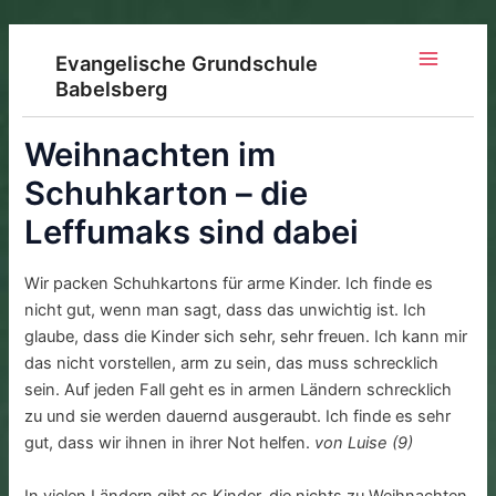
Zum
Inhalt
Evangelische Grundschule
springen
Main
Babelsberg
Menu
Weihnachten im
Schuhkarton – die
Leffumaks sind dabei
Wir packen Schuhkartons für arme Kinder. Ich finde es
nicht gut, wenn man sagt, dass das unwichtig ist. Ich
glaube, dass die Kinder sich sehr, sehr freuen. Ich kann mir
das nicht vorstellen, arm zu sein, das muss schrecklich
sein. Auf jeden Fall geht es in armen Ländern schrecklich
zu und sie werden dauernd ausgeraubt. Ich finde es sehr
gut, dass wir ihnen in ihrer Not helfen.
von Luise (9)
In vielen Ländern gibt es Kinder, die nichts zu Weihnachten