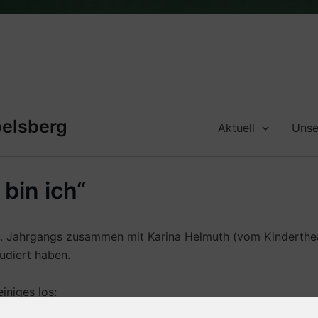
belsberg
Aktuell
Unse
 bin ich“
 1. Jahrgangs zusammen mit Karina Helmuth (vom Kinderthe
diert haben.
iniges los: