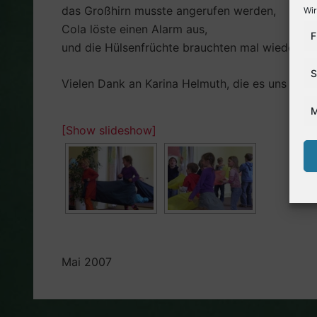
das Großhirn musste angerufen werden,
Wir
Cola löste einen Alarm aus,
F
und die Hülsenfrüchte brauchten mal wieder am
S
Vielen Dank an Karina Helmuth, die es uns ermö
M
[Show slideshow]
Mai 2007