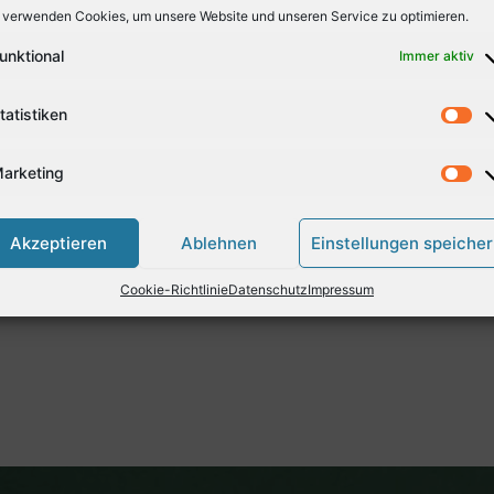
 verwenden Cookies, um unsere Website und unseren Service zu optimieren.
unktional
Immer aktiv
 längsten …!
tatistiken
glicht hat, sich der Gesunden Ernährung mal auf einer gan
arketing
Akzeptieren
Ablehnen
Einstellungen speiche
Cookie-Richtlinie
Datenschutz
Impressum