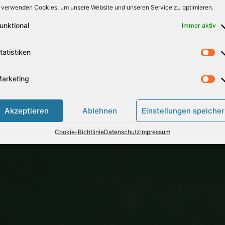
 verwenden Cookies, um unsere Website und unseren Service zu optimieren.
n für die Getränke und an alle Helfer und „Mutmacher“…
unktional
Immer aktiv
tatistiken
arketing
Akzeptieren
Ablehnen
Einstellungen speiche
Cookie-Richtlinie
Datenschutz
Impressum