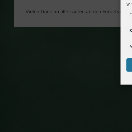
Wir
Vielen Dank an alle Läufer, an den Förderverei
F
S
M