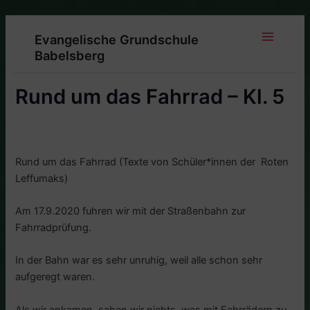
Zum
Inhalt
Evangelische Grundschule
springen
Main
Babelsberg
Menu
Rund um das Fahrrad – Kl. 5
Rund um das Fahrrad (Texte von Schüler*innen der Roten
Leffumaks)
Am 17.9.2020 fuhren wir mit der Straßenbahn zur
Fahrradprüfung.
In der Bahn war es sehr unruhig, weil alle schon sehr
aufgeregt waren.
Als wir ankamen, sahen wir nichts, was mit Fahrrädern zu