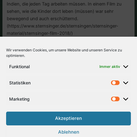
Indien, die jeden Tag arbeiten müssen. In einem Film zu
sehen, wie die Kinder dort leben (müssen) war sehr
bewegend und auch erschütternd.
(https://www.sternsinger.de/sternsingen/sternsinger-
material/sternsinger-film-2018/)
Wir verwenden Cookies, um unsere Website und unseren Service zu
optimieren.
Viele Dank allen Sternsingern und auch Annette Fieguth für
Funktional
Immer aktiv
die Betreuung dieses Projektes. W.Reinke
Statistiken
Marketing
Akzeptieren
Ablehnen