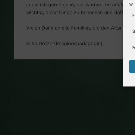
in die ich gerne gehe, der warme Tee am Morgen
Wir
wichtig, diese Dinge zu benennen und dafür zu
F
Vielen Dank an alle Familien, die den Altar mi
S
Silke Götze (Religionspädagogin)
M