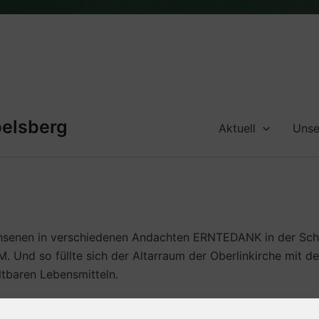
belsberg
Aktuell
Unse
hsenen in verschiedenen Andachten ERNTEDANK in der Schule
 Und so füllte sich der Altarraum der Oberlinkirche mit 
ltbaren Lebensmitteln.
für bist du dankbar? Vieles, wie z. Bsp. ein Dach über de