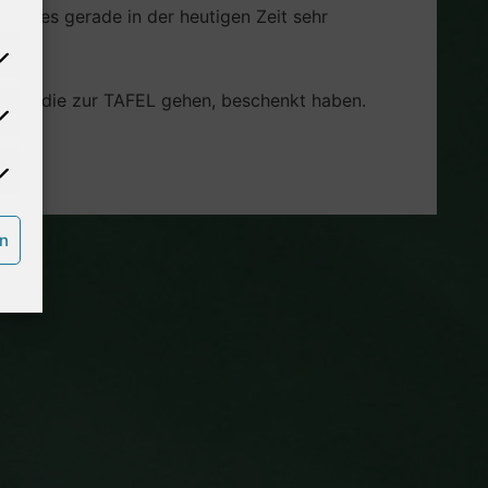
ist es gerade in der heutigen Zeit sehr
schen, die zur TAFEL gehen, beschenkt haben.
rn