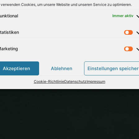
, Gesundheit, eine Familie ……scheinen so banal – und doch 
 verwenden Cookies, um unsere Website und unseren Service zu optimieren.
 danken.
unktional
Immer aktiv
t ihren Gaben so reich geschmückt und gleichzeitig die Men
tatistiken
arketing
Akzeptieren
Ablehnen
Einstellungen speiche
Cookie-Richtlinie
Datenschutz
Impressum