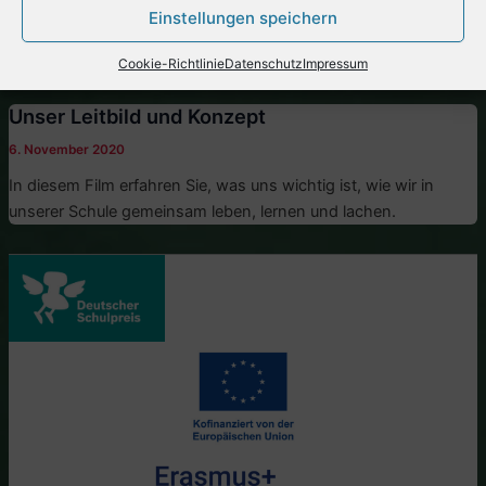
Nach dem Schulvormittag beginnt für die Kinder der offene
Einstellungen speichern
Ganztagsbereich. Hier können Sie einen Blick in das bunte
Treiben am Nachmittag werfen.
Cookie-Richtlinie
Datenschutz
Impressum
Unser Leitbild und Konzept
6. November 2020
In diesem Film erfahren Sie, was uns wichtig ist, wie wir in
unserer Schule gemeinsam leben, lernen und lachen.