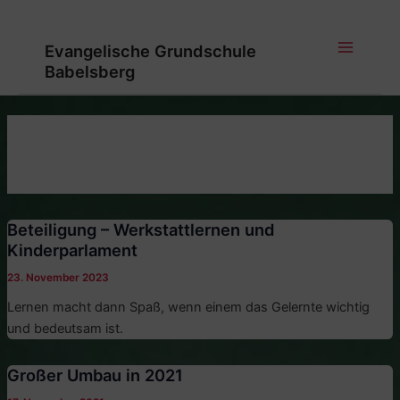
Zum
Inhalt
Evangelische Grundschule
springen
Main
Babelsberg
Menu
Beteiligung – Werkstattlernen und
Kinderparlament
23. November 2023
Lernen macht dann Spaß, wenn einem das Gelernte wichtig
und bedeutsam ist.
Großer Umbau in 2021